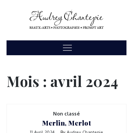
Skip
to
content
Menu
Mois :
avril 2024
Non classé
Merlin, Merlot
11 Avril 2024
By
Audrey Chantepie